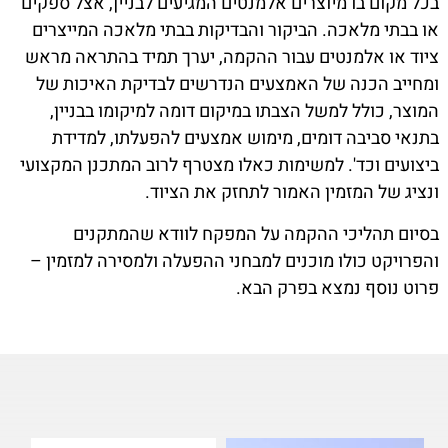
בכל מקום בו מיוצרים אלמנטים המגיעים לבניין, אצל ספקים
או בבתי מלאכה. הביקור והבדיקות בבתי מלאכה המייצרים
ציוד או אלמנטים עבור ההקמה, יערך תמיד בהתראה מראש
ומחייב הכנה של האמצעים הנדרשים לבדיקת האיכות של
המוצר, כולל למשל הצבתו במיקום דומה למיקומו בבניין,
בתנאי סביבה דומים, מימוש אמצעים להפעלתו, למדידת
ביצועים וכד'. למשימות כאלו מצטרף לרוב המתכנן המקצועי
ונציג של המזמין האמור לתחזק את הציוד.
בסיום תהליכי ההקמה על המפקח לוודא שהמתקנים
והפרויקט כולו מוכנים למבחני ההפעלה ולמסירה למזמין –
פרוט נוסף נמצא בפרק הבא.