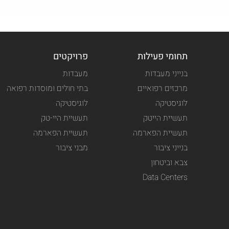
תחומי פעילות
פרויקטים
בנייני מעבדות
מעבדות
מרכזים רפואיים
בתי חולים ומוסדות רפואה
לוגיסטיקה
לוגיסטיקה
תעשיית הייטק
תעשיית היי-טק
תעשיית הפארמה
תעשיית הפארמה
בנייני ציבור
מבני ציבור
צבא וביטחון
Data Centers